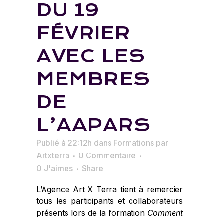
DU 19
FÉVRIER
AVEC LES
MEMBRES
DE
L’AAPARS
Publié à 22:12h
dans
Formations
par
Artxterra
0 Commentaire
0
J'aimes
Share
L’Agence Art X Terra tient à remercier
tous les participants et collaborateurs
présents lors de la formation
Comment