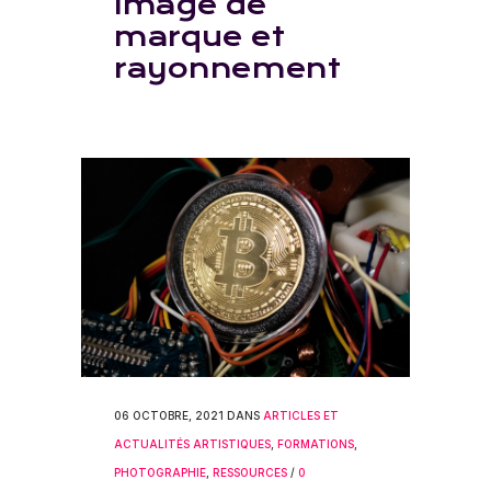
Image de
marque et
rayonnement
06 OCTOBRE, 2021
DANS
ARTICLES ET
ACTUALITÉS ARTISTIQUES
,
FORMATIONS
,
PHOTOGRAPHIE
,
RESSOURCES
/
0