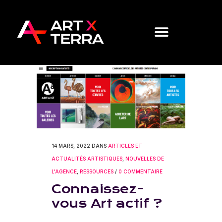
14 MARS, 2022
DANS
ARTICLES ET
ACTUALITÉS ARTISTIQUES
,
NOUVELLES DE
L'AGENCE
,
RESSOURCES
/
0 COMMENTAIRE
Connaissez-
vous Art actif ?