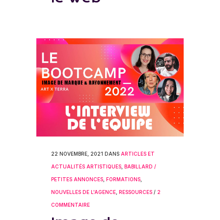
22 NOVEMBRE, 2021
DANS
ARTICLES ET
ACTUALITÉS ARTISTIQUES
,
BABILLARD /
PETITES ANNONCES
,
FORMATIONS
,
NOUVELLES DE L'AGENCE
,
RESSOURCES
/
2
COMMENTAIRE