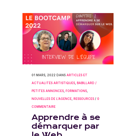
01 MARS, 2022
DANS
ARTICLES ET
ACTUALITÉS ARTISTIQUES
,
BABILLARD /
PETITES ANNONCES
,
FORMATIONS
,
NOUVELLES DE L'AGENCE
,
RESSOURCES
/
0
COMMENTAIRE
Apprendre à se
démarquer par
le Web