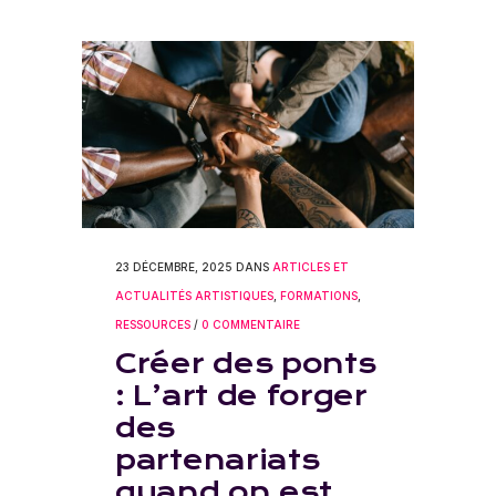
23 DÉCEMBRE, 2025
DANS
ARTICLES ET
ACTUALITÉS ARTISTIQUES
,
FORMATIONS
,
RESSOURCES
/
0 COMMENTAIRE
Créer des ponts
: L’art de forger
des
partenariats
quand on est