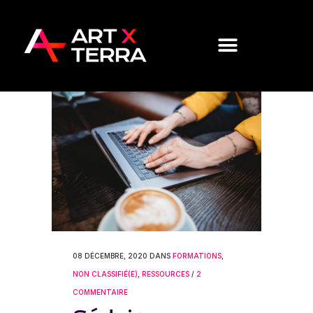
08 DÉCEMBRE, 2020
DANS
FORMATIONS
,
NON CLASSIFIÉ(E)
,
RESSOURCES
/
2
COMMENTAIRE