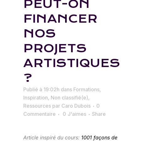
PEUT-ON
FINANCER
NOS
PROJETS
ARTISTIQUES
?
Publié à 19:02h
dans
Formations
,
Inspiration
,
Non classifié(e)
,
Ressources
par
Caro Dubois
0
Commentaire
0
J'aimes
Share
Article inspiré du cours:
1001 façons de