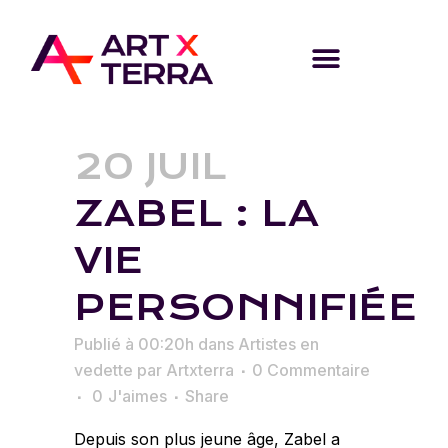
20 JUIL
ZABEL : LA
VIE
PERSONNIFIÉE
Publié à 00:20h
dans
Artistes en
vedette
par
Artxterra
0 Commentaire
0
J'aimes
Share
Depuis son plus jeune âge, Zabel a